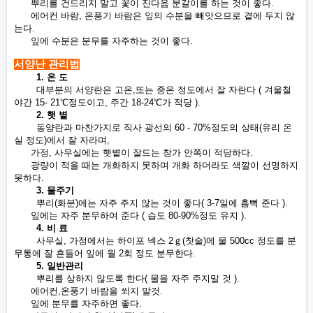
뿌리를 건드리지 말고 꽃이 진다음 분갈이를 하는 것이 좋다.
에어컨 바람, 온풍기 바람은 잎의 수분을 빼앗으므로 곁에 두지 않
는다.
잎에 수분은 분무를 자주하는 것이 좋다.
서양난 관리법
1. 온 도
대부분의 서양란은 고온,또는 중온 정도에서 잘 자란다 ( 겨울철
야간 15- 21℃정도이고, 주간 18-24℃가 적당 ).
2. 햇 볕
동양란과 마찬가지로 직사 광선의 60 - 70%정도의 상태(유리 온
실 정도)에서 잘 자라며,
가정, 사무실에는 햇볕이 잘드는 창가 안쪽이 적당하다.
광량이 적을 때는 개화하지 못하며 개화 하더라도 색깔이 선명하지
못하다.
3. 물주기
뿌리(화분)에는 자주 주지 않는 것이 좋다( 3-7일에 흠뻑 준다 ).
잎에는 자주 분무하여 준다 ( 습도 80-90%정도 유지 ).
4. 비 료
사무실, 가정에서는 하이포 넥스 2ｇ(찻술)에 물 500cc 정도를 분
무통에 잘 흔들어 잎에 월 2회 정도 분무한다.
5. 일반관리
뿌리를 상하지 않도록 한다( 물을 자주 주지말 것 ).
에어컨,온풍기 바람을 쐬지 말것.
잎에 분무를 자주하면 좋다.