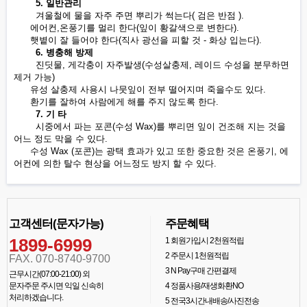
5. 일반관리
겨울철에 물을 자주 주면 뿌리가 썩는다( 검은 반점 ).
에어컨,온풍기를 멀리 한다(잎이 황갈색으로 변한다).
햇볕이 잘 들어야 한다(직사 광선을 피할 것 - 화상 입는다).
6. 병충해 방제
진딧물, 게각충이 자주발생(수성살충제, 레이드 수성을 분무하면
제거 가능)
유성 살충제 사용시 나뭇잎이 전부 떨어지며 죽을수도 있다.
환기를 잘하여 사람에게 해를 주지 않도록 한다.
7. 기 타
시중에서 파는 포콘(수성 Wax)를 뿌리면 잎이 건조해 지는 것을
어느 정도 막을 수 있다.
수성 Wax (포콘)는 광택 효과가 있고 또한 중요한 것은 온풍기, 에
어컨에 의한 탈수 현상을 어느정도 방지 할 수 있다.
고객센터(문자가능)
주문혜택
1899-6999
1
회원가입시 2천원적립
2
주문시 1천원적립
FAX. 070-8740-9700
3
N Pay구매 간편결제
근무시간(07:00-21:00) 외
문자주문 주시면 익일 신속히
4
정품사용/재생화환NO
처리하겠습니다.
5
전국3시간내배송/사진전송