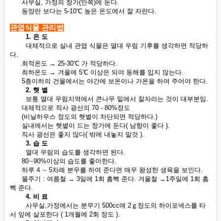
사무실, 가정의 창가(안쪽)에 둔다.
동양란 보다는 5-10℃ 높은 온도에서 잘 자란다.
관엽식물 관리법
1. 온 도
대체적으로 실내 관엽 식물은 열대 우림 기후를 생각하면 적당하
다.
최적온도 → 25-30℃ 가 적당하다.
최하온도 → 겨울에 5℃ 이상은 되야 동해를 입지 않는다.
5층이하의 건물에서는 야간에 보온이나 가온을 하여 주어야 한다.
2. 햇 볕
보통 열대 우림지역에서 큰나무 밑에서 잘자라는 것이 대부분임.
대체적으로 직사 광선의 70 - 80%정도
(비닐하우스 정도의 햇볕이 차단되면 적당하다.)
실내에서는 햇볕이 드는 창가에 둔다( 남향이 좋다 ).
직사 광선은 좋지 않다( 밖에 내놓지 말것 ).
3. 습 도
열대 우림의 습도를 생각하면 된다.
80∼90%이상의 습도를 좋아한다.
하루 4 ∼ 5차례 분무를 하여 준다면 매우 왕성한 생육을 보인다.
물주기 : 여름철 → 3일에 1회 흠뻑 준다. 겨울철 →1주일에 1회 흠
뻑 준다.
4. 비 료
사무실,가정에서는 분무기 500cc에 2ｇ정도의 하이포넥스를 타
서 잎에 살포한다 ( 1개월에 2회 정도 ).