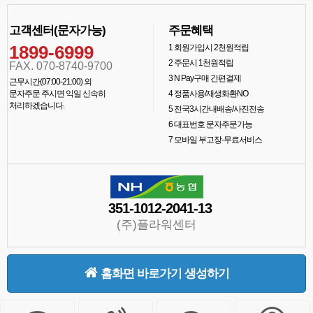
고객센터(문자가능)
주문혜택
1899-6999
1
회원가입시 2천원적립
2
주문시 1천원적립
FAX. 070-8740-9700
3
N Pay구매 간편결제
근무시간(07:00-21:00) 외
문자주문 주시면 익일 신속히
4
정품사용/재생화환NO
처리하겠습니다.
5
전국3시간내배송/사진전송
6
대표번호 문자주문가능
7
모바일 부고장-무료서비스
351-1012-2041-13
(주)플라워센터
홈화면 바로가기 생성하기