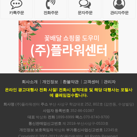
카톡주문
전화주문
문자주문
관리자주문
회사소개
개인정보
환불약관
고객센터
관리자
온라인 광고대행사 전화 사절! 전화시 법적대응 및 해당 대행사는 포털사
에 클레임접수합니다.
회사명
(주)플라워센터
주소
부산 사상구 학감대로 252, 802호 (감전동, 수성빌딩)
사업자 등록번호
352-86-01087
대표
박상화
전화
1899-6999
팩스
070-8740-9700
통신판매업신고번호
제 2018-부산사상구-0533호
개인정보 보호책임자
박상화
부가통신사업신고번호
12345호
Copyright © 2001-2013 (주)플라워센터. All Rights Reserved.